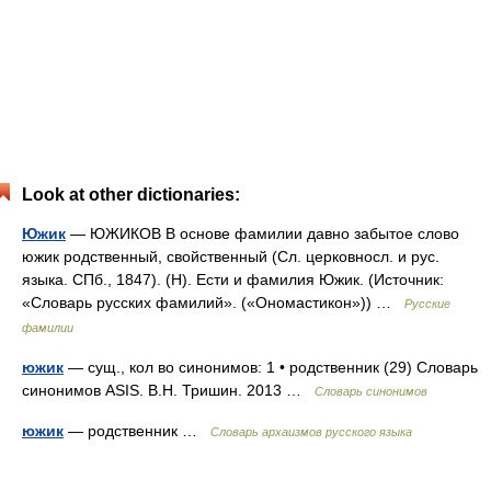
Look at other dictionaries:
Южик
— ЮЖИКОВ В основе фамилии давно забытое слово
южик родственный, свойственный (Сл. церковносл. и рус.
языка. СПб., 1847). (Н). Ести и фамилия Южик. (Источник:
«Словарь русских фамилий». («Ономастикон»)) …
Русские
фамилии
южик
— сущ., кол во синонимов: 1 • родственник (29) Словарь
синонимов ASIS. В.Н. Тришин. 2013 …
Словарь синонимов
южик
— родственник …
Cловарь архаизмов русского языка