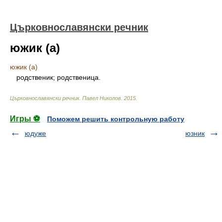
Църковнославянски речник
южик (а)
южик (а)
родственик; родственица.
Църковнославянски речник
.
Павел Николов
.
2015
.
Игры ⚽
Поможем решить контрольную работу
юдуже
юзник