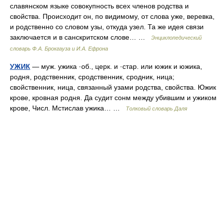
славянском языке совокупность всех членов родства и
свойства. Происходит он, по видимому, от слова уже, веревка,
и родственно со словом узы, откуда узел. Та же идея связи
заключается и в санскритском слове… …
Энциклопедический
словарь Ф.А. Брокгауза и И.А. Ефрона
УЖИК
— муж. ужика ·об., церк. и ·стар. или южик и южика,
родня, родственник, сродственник, сродник, ница;
свойственник, ница, связанный узами родства, свойства. Южик
крове, кровная родня. Да судит сонм между убившим и ужиком
крове, Числ. Мстислав ужика… …
Толковый словарь Даля